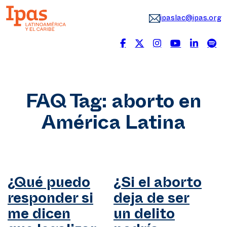
ipaslac@ipas.org
FAQ Tag:
aborto en
América Latina
¿Qué puedo
¿Si el aborto
responder si
deja de ser
me dicen
un delito