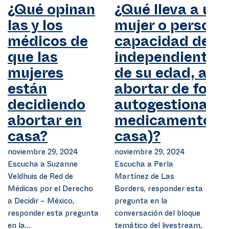
¿Qué opinan
¿Qué lleva a una
las y los
mujer o persona
médicos de
capacidad de ge
que las
independientem
mujeres
de su edad, a
están
abortar de form
decidiendo
autogestionado 
abortar en
medicamentos 
casa?
casa)?
noviembre 29, 2024
noviembre 29, 2024
Escucha a Suzanne
Escucha a Perla
Veldhuis de Red de
Martínez de Las
Médicas por el Derecho
Borders, responder esta
a Decidir – México,
pregunta en la
responder esta pregunta
conversación del bloque
en la…
temático del livestream,