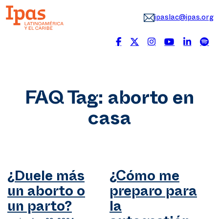
ipaslac@ipas.org
FAQ Tag:
aborto en
casa
¿Duele más
¿Cómo me
un aborto o
preparo para
un parto?
la