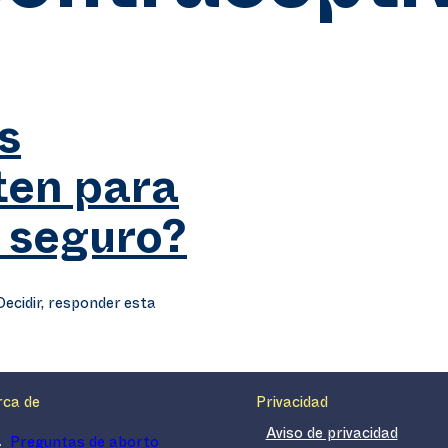
s
ten para
 seguro?
ecidir, responder esta
rca de
Privacidad
Aviso de privacidad
Preguntas de aborto