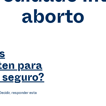
aborto
s
ten para
 seguro?
ecidir, responder esta