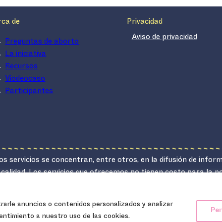
rca de
Privacidad
Aviso de privacidad
Preguntas de aborto
La iniciativa
Recursos
Viodeocaso
Participantes
s servicios se concentran, entre otros, en la difusión de infor
 calidad. Los servicios que ofrecemos no tienen costo para la 
lucrativo.
arle anuncios o contenidos personalizados y analizar
Ipas Latinoamérica y el Caribe, 2024.
Per
sentimiento a nuestro uso de las cookies.