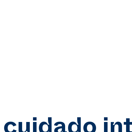
:
cuidado int