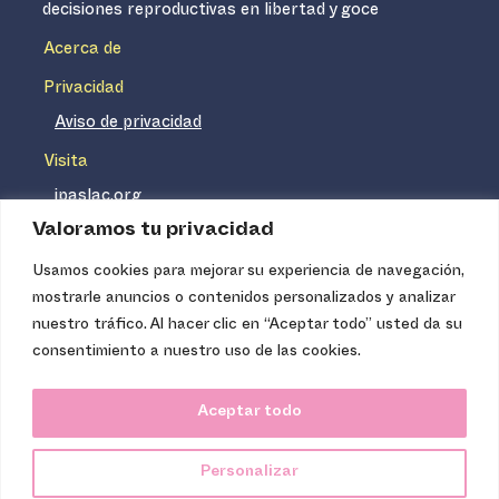
decisiones reproductivas en libertad y goce
Acerca de
Privacidad
Aviso de privacidad
Visita
ipaslac.org
Valoramos tu privacidad
ipasmexico.org
Usamos cookies para mejorar su experiencia de navegación,
mostrarle anuncios o contenidos personalizados y analizar
Ipas no es un distribuidor de insumos médicos. Nuestros
nuestro tráfico. Al hacer clic en “Aceptar todo” usted da su
servicios se concentran, entre otros, en la difusión de
consentimiento a nuestro uso de las cookies.
información basada en evidencia y en la capacitación
técnica necesaria para proveer servicios de aborto seguro
Aceptar todo
de calidad. Los servicios que ofrecemos no tienen costo
para la población, pues somos una organización de
Personalizar
carácter no lucrativo.