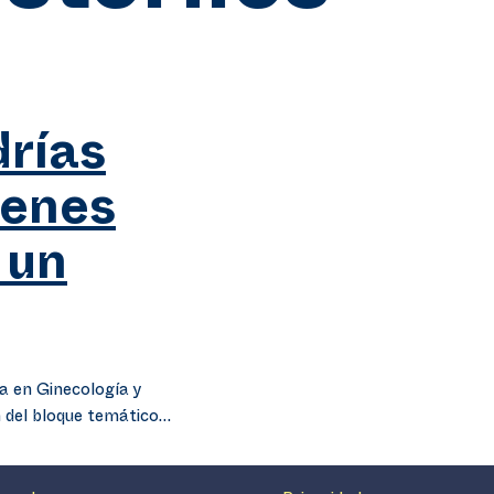
rías
ienes
 un
a en Ginecología y
n del bloque temático…