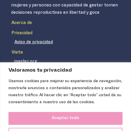
mujeres y personas con capacidad de gestar tomen
decisiones reproductivas en libertad y goce
Acerca de
Privacidad
Aviso de privacidad
Visita
ipaslac.org
Valoramos tu privacidad
ipasmexico.org
Usamos cookies para mejorar su experiencia de navegación,
mostrarle anuncios o contenidos personalizados y analizar
Ipas no es un distribuidor de insumos médicos. Nuestros
nuestro tráfico. Al hacer clic en “Aceptar todo” usted da su
servicios se concentran, entre otros, en la difusión de
consentimiento a nuestro uso de las cookies.
información basada en evidencia y en la capacitación
técnica necesaria para proveer servicios de aborto seguro
Aceptar todo
de calidad. Los servicios que ofrecemos no tienen costo
para la población, pues somos una organización de