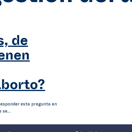
s, de
ienen
aborto?
responder esta pregunta en
de se…