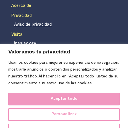
Acerca de
Privacidad
Aviso de privacidad
Visita
ipaslac.org
Valoramos tu privacidad
ipasmexico.org
Usamos cookies para mejorar su experiencia de navegación,
mostrarle anuncios o contenidos personalizados y analizar
Ipas no es un distribuidor de insumos médicos. Nuestros
nuestro tráfico. Al hacer clic en “Aceptar todo” usted da su
servicios se concentran, entre otros, en la difusión de
consentimiento a nuestro uso de las cookies.
información basada en evidencia y en la capacitación
técnica necesaria para proveer servicios de aborto seguro
Aceptar todo
de calidad. Los servicios que ofrecemos no tienen costo
para la población, pues somos una organización de
Personalizar
carácter no lucrativo.