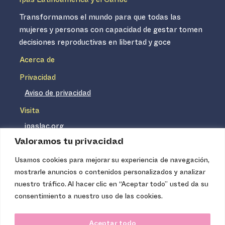
Ipas Latinoamérica y el Caribe
Transformamos el mundo para que todas las
mujeres y personas con capacidad de gestar tomen
decisiones reproductivas en libertad y goce
Acerca de
Privacidad
Aviso de privacidad
Visita
ipaslac.org
Valoramos tu privacidad
ipasmexico.org
Usamos cookies para mejorar su experiencia de navegación,
mostrarle anuncios o contenidos personalizados y analizar
Ipas no es un distribuidor de insumos médicos. Nuestros
nuestro tráfico. Al hacer clic en “Aceptar todo” usted da su
servicios se concentran, entre otros, en la difusión de
consentimiento a nuestro uso de las cookies.
información basada en evidencia y en la capacitación
técnica necesaria para proveer servicios de aborto seguro
Aceptar todo