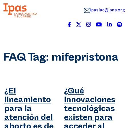
ipaslac@ipas.org
FAQ Tag:
mifepristona
¿El
¿Qué
lineamiento
innovaciones
para la
tecnológicas
atención del
existen para
aborto es de
acceder al