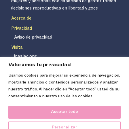
mujeres y personas con capacidad de gestar tomen
decisiones reproductivas en libertad y goce
Acerca de
Privacidad
Aviso de privacidad
Visita
ipaslac.org
Valoramos tu privacidad
ipasmexico.org
Usamos cookies para mejorar su experiencia de navegación,
mostrarle anuncios o contenidos personalizados y analizar
Ipas no es un distribuidor de insumos médicos. Nuestros
nuestro tráfico. Al hacer clic en “Aceptar todo” usted da su
servicios se concentran, entre otros, en la difusión de
consentimiento a nuestro uso de las cookies.
información basada en evidencia y en la capacitación
técnica necesaria para proveer servicios de aborto seguro
Aceptar todo
de calidad. Los servicios que ofrecemos no tienen costo
para la población, pues somos una organización de
Personalizar
carácter no lucrativo.