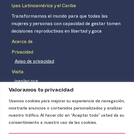
Ipas Latinoamérica y el Caribe
Transformamos el mundo para que todas las
mujeres y personas con capacidad de gestar tomen
decisiones reproductivas en libertad y goce
Acerca de
Privacidad
Aviso de privacidad
Visita
ipaslac.org
Valoramos tu privacidad
ipasmexico.org
Usamos cookies para mejorar su experiencia de navegación,
mostrarle anuncios o contenidos personalizados y analizar
Ipas no es un distribuidor de insumos médicos. Nuestros
nuestro tráfico. Al hacer clic en “Aceptar todo” usted da su
servicios se concentran, entre otros, en la difusión de
consentimiento a nuestro uso de las cookies.
información basada en evidencia y en la capacitación
técnica necesaria para proveer servicios de aborto seguro