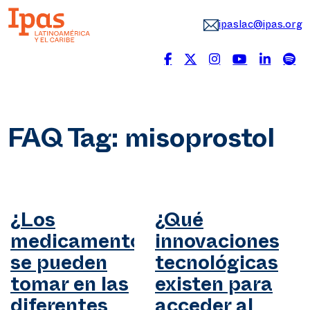
ipaslac@ipas.org
FAQ Tag:
misoprostol
¿Los
¿Qué
medicamentos
innovaciones
se pueden
tecnológicas
tomar en las
existen para
diferentes
acceder al