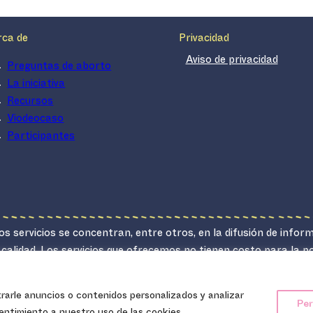
rca de
Privacidad
Aviso de privacidad
Preguntas de aborto
La iniciativa
Recursos
Viodeocaso
Participantes
s servicios se concentran, entre otros, en la difusión de infor
 calidad. Los servicios que ofrecemos no tienen costo para la 
lucrativo.
arle anuncios o contenidos personalizados y analizar
Ipas Latinoamérica y el Caribe, 2024.
Per