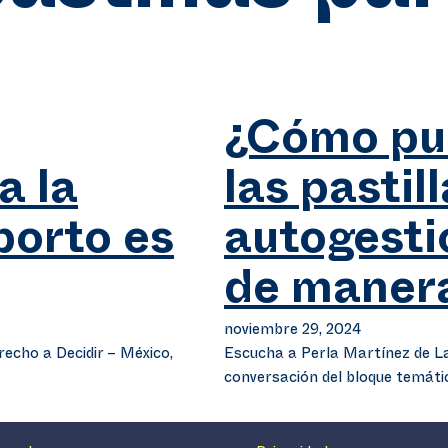
¿Cómo pu
a la
las pastil
borto es
autogesti
de manera
noviembre 29, 2024
echo a Decidir – México,
Escucha a Perla Martínez de La
conversación del bloque temáti