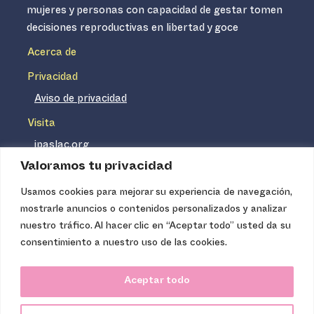
mujeres y personas con capacidad de gestar tomen
decisiones reproductivas en libertad y goce
Acerca de
Privacidad
Aviso de privacidad
Visita
ipaslac.org
Valoramos tu privacidad
ipasmexico.org
Usamos cookies para mejorar su experiencia de navegación,
mostrarle anuncios o contenidos personalizados y analizar
Ipas no es un distribuidor de insumos médicos. Nuestros
nuestro tráfico. Al hacer clic en “Aceptar todo” usted da su
servicios se concentran, entre otros, en la difusión de
consentimiento a nuestro uso de las cookies.
información basada en evidencia y en la capacitación
técnica necesaria para proveer servicios de aborto seguro
Aceptar todo
de calidad. Los servicios que ofrecemos no tienen costo
para la población, pues somos una organización de