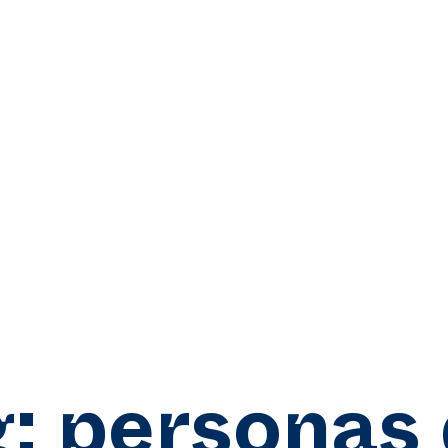
g:
personas 