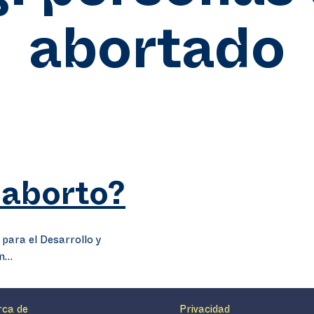
abortado
 aborto?
ara el Desarrollo y
ón…
rca de
Privacidad