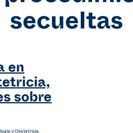
secueltas
a en
etricia,
es sobre
ogía y Obstetricia,