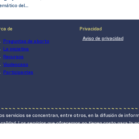
temático del…
rca de
Privacidad
Aviso de privacidad
Preguntas de aborto
La iniciativa
Recursos
Viodeocaso
Participantes
s servicios se concentran, entre otros, en la difusión de infor
 calidad. Los servicios que ofrecemos no tienen costo para la 
lucrativo.