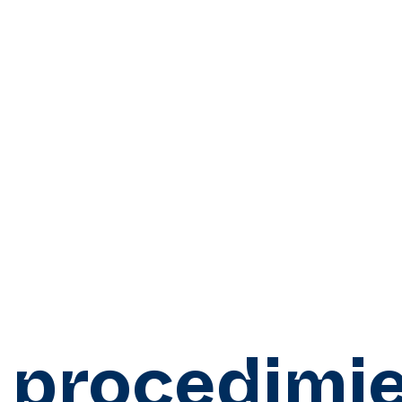
:
procedimie