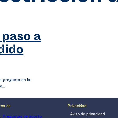
r paso a
idido
 pregunta en la
se…
rca de
Privacidad
Aviso de privacidad
Preguntas de aborto