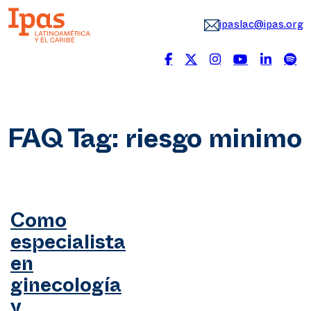
ipaslac@ipas.org
FAQ Tag:
riesgo minimo
Como
especialista
en
ginecología
y