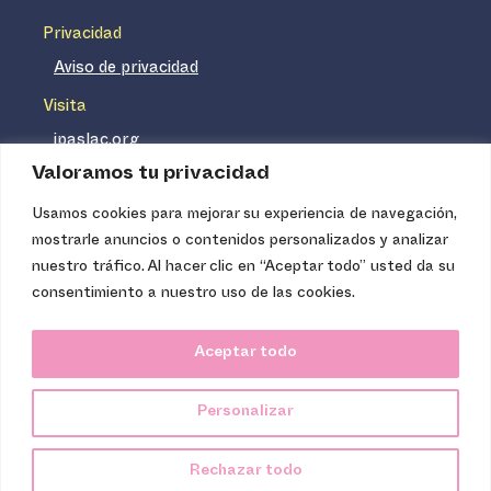
Privacidad
Aviso de privacidad
Visita
ipaslac.org
Valoramos tu privacidad
ipasmexico.org
Usamos cookies para mejorar su experiencia de navegación,
mostrarle anuncios o contenidos personalizados y analizar
Ipas no es un distribuidor de insumos médicos. Nuestros
nuestro tráfico. Al hacer clic en “Aceptar todo” usted da su
servicios se concentran, entre otros, en la difusión de
consentimiento a nuestro uso de las cookies.
información basada en evidencia y en la capacitación
técnica necesaria para proveer servicios de aborto seguro
Aceptar todo
de calidad. Los servicios que ofrecemos no tienen costo
para la población, pues somos una organización de
Personalizar
carácter no lucrativo.
Ipas Latinoamérica y el Caribe, 2024.
Rechazar todo