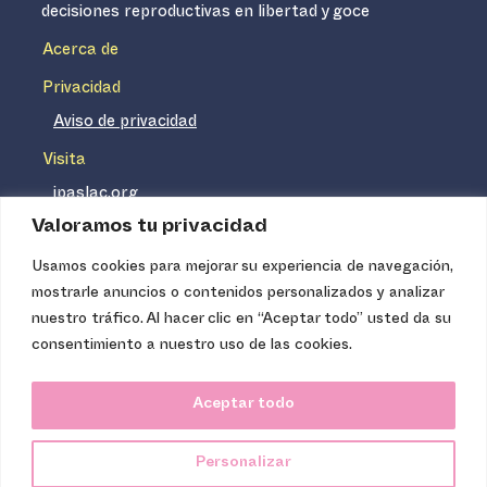
decisiones reproductivas en libertad y goce
Acerca de
Privacidad
Aviso de privacidad
Visita
ipaslac.org
Valoramos tu privacidad
ipasmexico.org
Usamos cookies para mejorar su experiencia de navegación,
mostrarle anuncios o contenidos personalizados y analizar
Ipas no es un distribuidor de insumos médicos. Nuestros
nuestro tráfico. Al hacer clic en “Aceptar todo” usted da su
servicios se concentran, entre otros, en la difusión de
consentimiento a nuestro uso de las cookies.
información basada en evidencia y en la capacitación
técnica necesaria para proveer servicios de aborto seguro
Aceptar todo
de calidad. Los servicios que ofrecemos no tienen costo
para la población, pues somos una organización de
Personalizar
carácter no lucrativo.