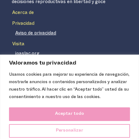
decisiones reproductivas en libertad y goce
Acerca de
Privacidad
Aviso de privacidad
Visita
ipaslac.org
Valoramos tu privacidad
ipasmexico.org
Usamos cookies para mejorar su experiencia de navegación,
mostrarle anuncios o contenidos personalizados y analizar
Ipas no es un distribuidor de insumos médicos. Nuestros
nuestro tráfico. Al hacer clic en “Aceptar todo” usted da su
servicios se concentran, entre otros, en la difusión de
consentimiento a nuestro uso de las cookies.
información basada en evidencia y en la capacitación
técnica necesaria para proveer servicios de aborto seguro
Aceptar todo
de calidad. Los servicios que ofrecemos no tienen costo
para la población, pues somos una organización de
Personalizar
carácter no lucrativo.