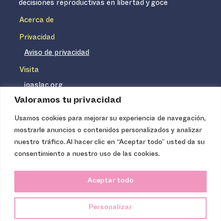
decisiones reproductivas en libertad y goce
Acerca de
Privacidad
Aviso de privacidad
Visita
ipaslac.org
Valoramos tu privacidad
ipasmexico.org
Usamos cookies para mejorar su experiencia de navegación,
mostrarle anuncios o contenidos personalizados y analizar
Ipas no es un distribuidor de insumos médicos. Nuestros
nuestro tráfico. Al hacer clic en “Aceptar todo” usted da su
servicios se concentran, entre otros, en la difusión de
consentimiento a nuestro uso de las cookies.
información basada en evidencia y en la capacitación
técnica necesaria para proveer servicios de aborto seguro
Aceptar todo
de calidad. Los servicios que ofrecemos no tienen costo
para la población, pues somos una organización de
Personalizar
carácter no lucrativo.