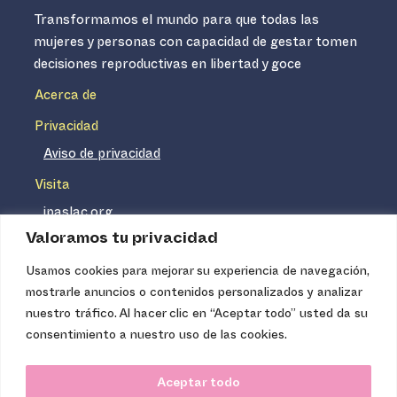
Transformamos el mundo para que todas las
mujeres y personas con capacidad de gestar tomen
decisiones reproductivas en libertad y goce
Acerca de
Privacidad
Aviso de privacidad
Visita
ipaslac.org
Valoramos tu privacidad
ipasmexico.org
Usamos cookies para mejorar su experiencia de navegación,
mostrarle anuncios o contenidos personalizados y analizar
Ipas no es un distribuidor de insumos médicos. Nuestros
nuestro tráfico. Al hacer clic en “Aceptar todo” usted da su
servicios se concentran, entre otros, en la difusión de
consentimiento a nuestro uso de las cookies.
información basada en evidencia y en la capacitación
técnica necesaria para proveer servicios de aborto seguro
Aceptar todo
de calidad. Los servicios que ofrecemos no tienen costo