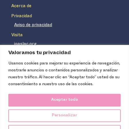
Acerca de
Privacidad
Aviso de privacidad
Visita
ipaslac.org
Valoramos tu privacidad
ipasmexico.org
Usamos cookies para mejorar su experiencia de navegación,
mostrarle anuncios o contenidos personalizados y analizar
Ipas no es un distribuidor de insumos médicos. Nuestros
nuestro tráfico. Al hacer clic en “Aceptar todo” usted da su
servicios se concentran, entre otros, en la difusión de
consentimiento a nuestro uso de las cookies.
información basada en evidencia y en la capacitación
técnica necesaria para proveer servicios de aborto seguro
Aceptar todo
de calidad. Los servicios que ofrecemos no tienen costo
para la población, pues somos una organización de
Personalizar
carácter no lucrativo.