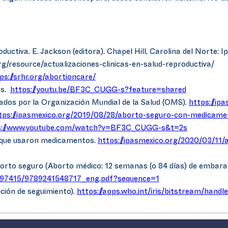
oductiva. E. Jackson (editora). Chapel Hill, Carolina del Norte: I
rg/resource/actualizaciones-clinicas-en-salud-reproductiva/
ps://srhr.org/abortioncare/
os.
https://youtu.be/BF3C_CUGG-s?feature=shared
dos por la Organización Mundial de la Salud (OMS).
https://ip
tps://ipasmexico.org/2019/08/28/aborto-seguro-con-medicame
s://www.youtube.com/watch?v=BF3C_CUGG-s&t=2s
s que usaron medicamentos.
https://ipasmexico.org/2020/03/11/
borto seguro (Aborto médico: 12 semanas (o 84 días) de embara
65/97415/9789241548717_eng.pdf?sequence=1
ción de seguimiento).
https://apps.who.int/iris/bitstream/ha