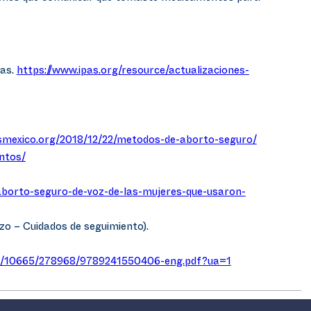
pas.
https://www.ipas.org/resource/actualizaciones-
asmexico.org/2018/12/22/metodos-de-aborto-seguro/
ntos/
aborto-seguro-de-voz-de-las-mujeres-que-usaron-
zo – Cuidados de seguimiento).
ndle/10665/278968/9789241550406-eng.pdf?ua=1