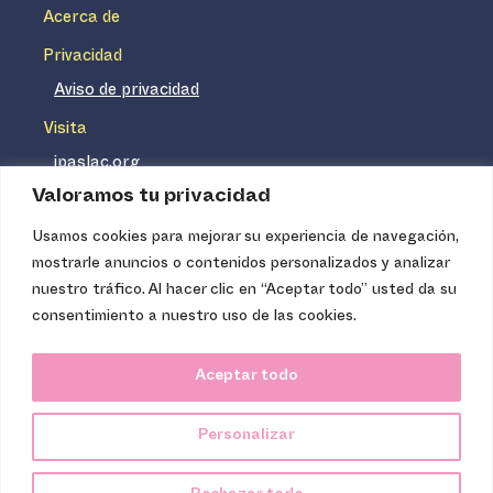
Acerca de
Privacidad
Aviso de privacidad
Visita
ipaslac.org
Valoramos tu privacidad
ipasmexico.org
Usamos cookies para mejorar su experiencia de navegación,
mostrarle anuncios o contenidos personalizados y analizar
Ipas no es un distribuidor de insumos médicos. Nuestros
nuestro tráfico. Al hacer clic en “Aceptar todo” usted da su
servicios se concentran, entre otros, en la difusión de
consentimiento a nuestro uso de las cookies.
información basada en evidencia y en la capacitación
técnica necesaria para proveer servicios de aborto seguro
Aceptar todo
de calidad. Los servicios que ofrecemos no tienen costo
para la población, pues somos una organización de
Personalizar
carácter no lucrativo.
Ipas Latinoamérica y el Caribe, 2024.