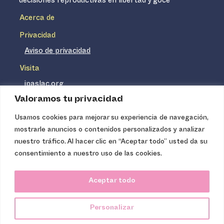
decisiones reproductivas en libertad y goce
Acerca de
Privacidad
Aviso de privacidad
Visita
ipaslac.org
Valoramos tu privacidad
ipasmexico.org
Usamos cookies para mejorar su experiencia de navegación,
mostrarle anuncios o contenidos personalizados y analizar
Ipas no es un distribuidor de insumos médicos. Nuestros
nuestro tráfico. Al hacer clic en “Aceptar todo” usted da su
servicios se concentran, entre otros, en la difusión de
consentimiento a nuestro uso de las cookies.
información basada en evidencia y en la capacitación
técnica necesaria para proveer servicios de aborto seguro
Aceptar todo
de calidad. Los servicios que ofrecemos no tienen costo
para la población, pues somos una organización de
Personalizar
carácter no lucrativo.