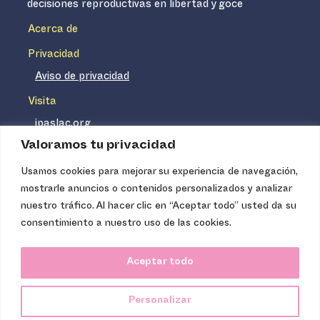
decisiones reproductivas en libertad y goce
Acerca de
Privacidad
Aviso de privacidad
Visita
ipaslac.org
Valoramos tu privacidad
ipasmexico.org
Usamos cookies para mejorar su experiencia de navegación,
mostrarle anuncios o contenidos personalizados y analizar
Ipas no es un distribuidor de insumos médicos. Nuestros
nuestro tráfico. Al hacer clic en “Aceptar todo” usted da su
servicios se concentran, entre otros, en la difusión de
consentimiento a nuestro uso de las cookies.
información basada en evidencia y en la capacitación
técnica necesaria para proveer servicios de aborto seguro
Aceptar todo
de calidad. Los servicios que ofrecemos no tienen costo
para la población, pues somos una organización de
Personalizar
carácter no lucrativo.