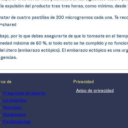
o la expulsión del producto tras tres horas, como mínimo, desde 
 constar de cuatro pastillas de 200 microgramos cada una. Te r
e=shared
bajo, por lo que debes asegurarte de que lo tomaste en el tiem
dad máxima de 60 %, si todo esto se ha cumplido y no funcion
del útero (embarazo ectópico). El embarazo ectópico es una urge
rgencias.
rca de
Privacidad
Aviso de privacidad
Preguntas de aborto
La iniciativa
Recursos
Viodeocaso
Participantes