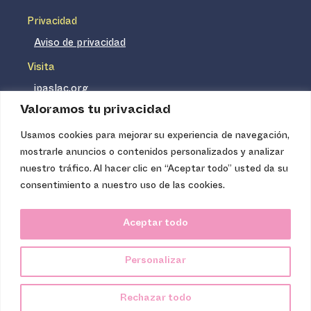
Privacidad
Aviso de privacidad
Visita
ipaslac.org
Valoramos tu privacidad
ipasmexico.org
Usamos cookies para mejorar su experiencia de navegación,
mostrarle anuncios o contenidos personalizados y analizar
Ipas no es un distribuidor de insumos médicos. Nuestros
nuestro tráfico. Al hacer clic en “Aceptar todo” usted da su
servicios se concentran, entre otros, en la difusión de
consentimiento a nuestro uso de las cookies.
información basada en evidencia y en la capacitación
técnica necesaria para proveer servicios de aborto seguro
Aceptar todo
de calidad. Los servicios que ofrecemos no tienen costo
para la población, pues somos una organización de
Personalizar
carácter no lucrativo.
Ipas Latinoamérica y el Caribe, 2024.
Rechazar todo