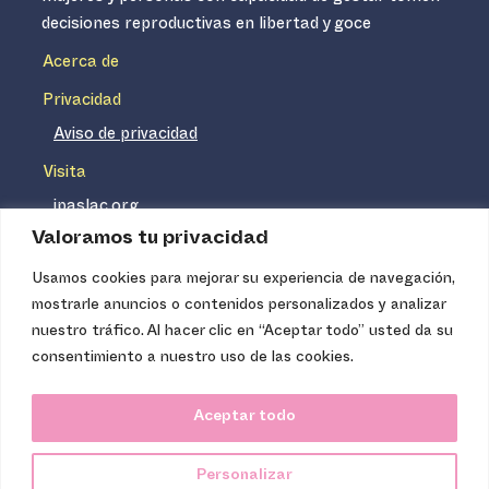
decisiones reproductivas en libertad y goce
Acerca de
Privacidad
Aviso de privacidad
Visita
ipaslac.org
Valoramos tu privacidad
ipasmexico.org
Usamos cookies para mejorar su experiencia de navegación,
mostrarle anuncios o contenidos personalizados y analizar
Ipas no es un distribuidor de insumos médicos. Nuestros
nuestro tráfico. Al hacer clic en “Aceptar todo” usted da su
servicios se concentran, entre otros, en la difusión de
consentimiento a nuestro uso de las cookies.
información basada en evidencia y en la capacitación
técnica necesaria para proveer servicios de aborto seguro
Aceptar todo
de calidad. Los servicios que ofrecemos no tienen costo
para la población, pues somos una organización de
Personalizar
carácter no lucrativo.