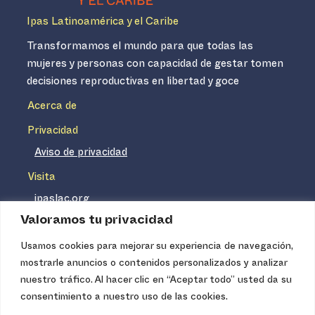
Ipas Latinoamérica y el Caribe
Transformamos el mundo para que todas las
mujeres y personas con capacidad de gestar tomen
decisiones reproductivas en libertad y goce
Acerca de
Privacidad
Aviso de privacidad
Visita
ipaslac.org
Valoramos tu privacidad
ipasmexico.org
Usamos cookies para mejorar su experiencia de navegación,
mostrarle anuncios o contenidos personalizados y analizar
Ipas no es un distribuidor de insumos médicos. Nuestros
nuestro tráfico. Al hacer clic en “Aceptar todo” usted da su
servicios se concentran, entre otros, en la difusión de
consentimiento a nuestro uso de las cookies.
información basada en evidencia y en la capacitación