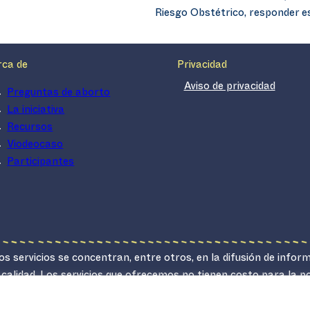
Riesgo Obstétrico, responder e
rca de
Privacidad
Aviso de privacidad
Preguntas de aborto
La iniciativa
Recursos
Viodeocaso
Participantes
s servicios se concentran, entre otros, en la difusión de infor
 calidad. Los servicios que ofrecemos no tienen costo para la 
lucrativo.