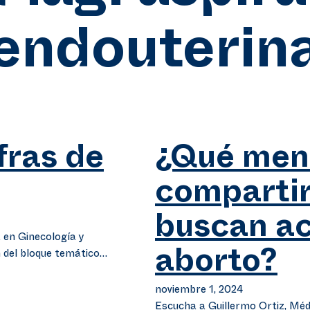
endouterin
fras de
¿Qué mens
compartir
buscan ac
 en Ginecología y
n del bloque temático…
aborto?
noviembre 1, 2024
Escucha a Guillermo Ortiz, Médi