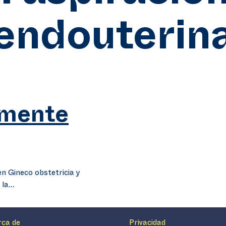
endouterin
lmente
n Gineco obstetricia y
 la…
rca de
Privacidad