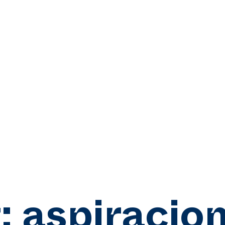
:
aspiracio