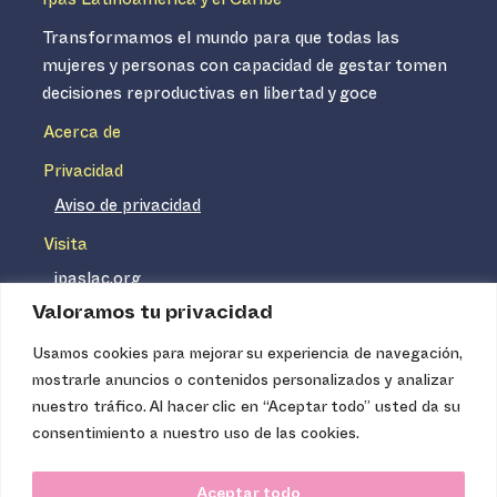
Ipas Latinoamérica y el Caribe
Transformamos el mundo para que todas las
mujeres y personas con capacidad de gestar tomen
decisiones reproductivas en libertad y goce
Acerca de
Privacidad
Aviso de privacidad
Visita
ipaslac.org
Valoramos tu privacidad
ipasmexico.org
Usamos cookies para mejorar su experiencia de navegación,
mostrarle anuncios o contenidos personalizados y analizar
Ipas no es un distribuidor de insumos médicos. Nuestros
nuestro tráfico. Al hacer clic en “Aceptar todo” usted da su
servicios se concentran, entre otros, en la difusión de
consentimiento a nuestro uso de las cookies.
información basada en evidencia y en la capacitación
técnica necesaria para proveer servicios de aborto seguro
Aceptar todo