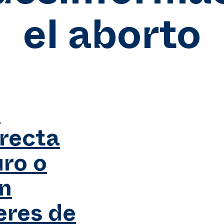
el aborto
r
rrecta
ro o
n
eres de