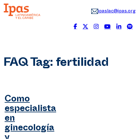
ipaslac@ipas.org
FAQ Tag:
fertilidad
Como
especialista
en
ginecología
y