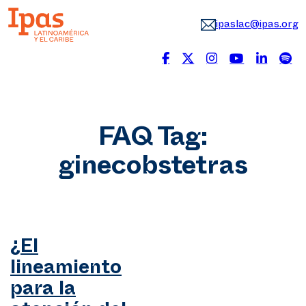
ipaslac@ipas.org
FAQ Tag:
ginecobstetras
¿El
lineamiento
para la