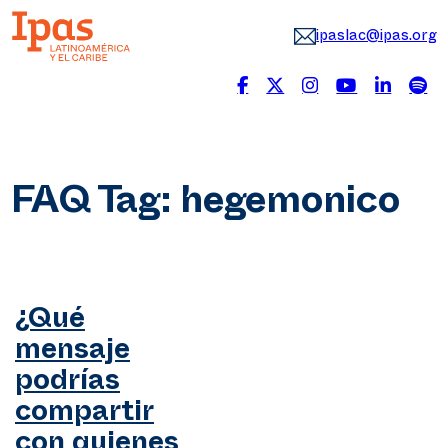
ipaslac@ipas.org
FAQ Tag:
hegemonico
¿Qué
mensaje
podrías
compartir
con quienes