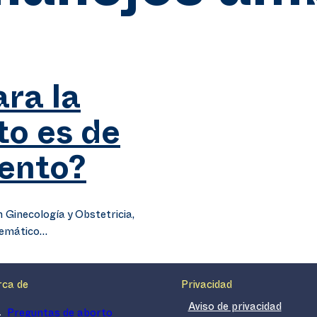
ara la
to es de
iento?
 Ginecología y Obstetricia,
 temático…
rca de
Privacidad
Aviso de privacidad
Preguntas de aborto