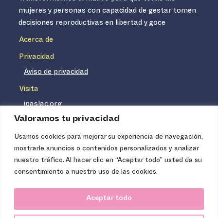
mujeres y personas con capacidad de gestar tomen
decisiones reproductivas en libertad y goce
Acerca de
Privacidad
Aviso de privacidad
Visita
ipaslac.org
Valoramos tu privacidad
ipasmexico.org
Usamos cookies para mejorar su experiencia de navegación,
mostrarle anuncios o contenidos personalizados y analizar
Ipas no es un distribuidor de insumos médicos. Nuestros
nuestro tráfico. Al hacer clic en “Aceptar todo” usted da su
servicios se concentran, entre otros, en la difusión de
consentimiento a nuestro uso de las cookies.
información basada en evidencia y en la capacitación
técnica necesaria para proveer servicios de aborto seguro
Aceptar todo
de calidad. Los servicios que ofrecemos no tienen costo
para la población, pues somos una organización de