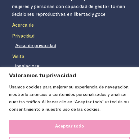
mujeres y personas con capacidad de gestar tomen
decisiones reproductivas en libertad y goce
Acerca de
Privacidad
Aviso de privacidad
Visita
ipaslac.org
Valoramos tu privacidad
ipasmexico.org
Usamos cookies para mejorar su experiencia de navegación,
mostrarle anuncios o contenidos personalizados y analizar
Ipas no es un distribuidor de insumos médicos. Nuestros
nuestro tráfico. Al hacer clic en “Aceptar todo” usted da su
servicios se concentran, entre otros, en la difusión de
consentimiento a nuestro uso de las cookies.
información basada en evidencia y en la capacitación
técnica necesaria para proveer servicios de aborto seguro
Aceptar todo
de calidad. Los servicios que ofrecemos no tienen costo
para la población, pues somos una organización de