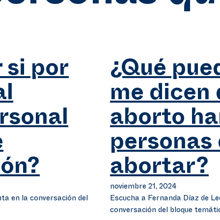
si por
¿Qué pued
al
me dicen q
ersonal
aborto ha
e
personas 
ión?
abortar?
noviembre 21, 2024
ta en la conversación del
Escucha a Fernanda Díaz de Leó
conversación del bloque temátic