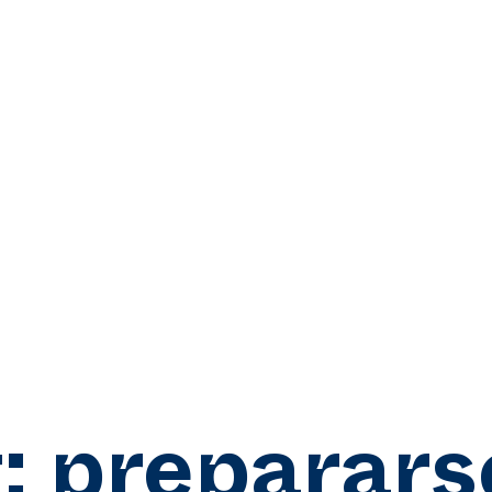
:
preparars