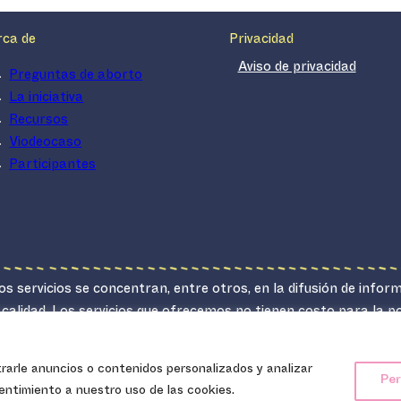
rca de
Privacidad
Aviso de privacidad
Preguntas de aborto
La iniciativa
Recursos
Viodeocaso
Participantes
s servicios se concentran, entre otros, en la difusión de infor
 calidad. Los servicios que ofrecemos no tienen costo para la 
lucrativo.
arle anuncios o contenidos personalizados y analizar
Ipas Latinoamérica y el Caribe, 2024.
Per
sentimiento a nuestro uso de las cookies.