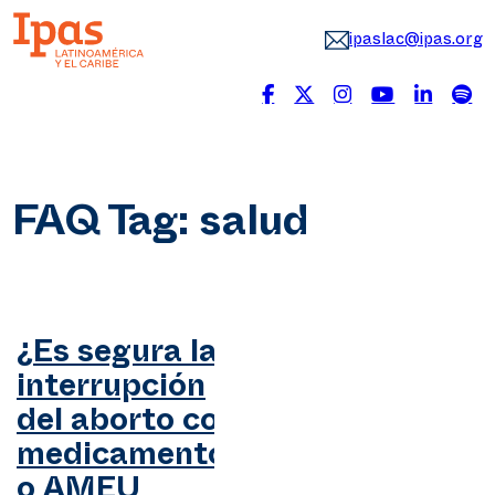
ipaslac@ipas.org
FAQ Tag:
salud
¿Es segura la
interrupción
del aborto con
medicamentos
o AMEU