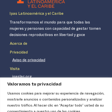
Ipas Latinoamérica y el Caribe
Transformamos el mundo para que todas las
mujeres y personas con capacidad de gestar tomen
decisiones reproductivas en libertad y goce
Acerca de
Privacidad
Aviso de privacidad
Visita
ipaslac.org
Valoramos tu privacidad
ipasmexico.org
Usamos cookies para mejorar su experiencia de navegación,
mostrarle anuncios o contenidos personalizados y analizar
Ipas no es un distribuidor de insumos médicos. Nuestros
nuestro tráfico. Al hacer clic en “Aceptar todo” usted da su
servicios se concentran, entre otros, en la difusión de
consentimiento a nuestro uso de las cookies.