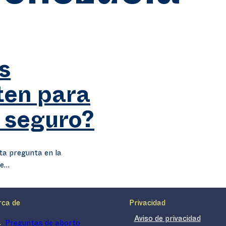
s
ten para
 seguro?
ta pregunta en la
se…
rca de
Privacidad
Aviso de privacidad
Preguntas de aborto