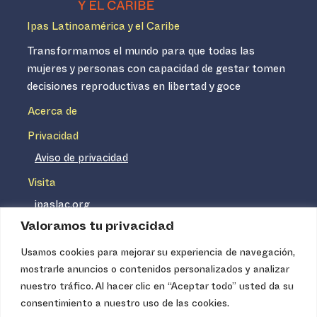
Ipas Latinoamérica y el Caribe
Transformamos el mundo para que todas las
mujeres y personas con capacidad de gestar tomen
decisiones reproductivas en libertad y goce
Acerca de
Privacidad
Aviso de privacidad
Visita
ipaslac.org
Valoramos tu privacidad
ipasmexico.org
Usamos cookies para mejorar su experiencia de navegación,
mostrarle anuncios o contenidos personalizados y analizar
Ipas no es un distribuidor de insumos médicos. Nuestros
nuestro tráfico. Al hacer clic en “Aceptar todo” usted da su
servicios se concentran, entre otros, en la difusión de
consentimiento a nuestro uso de las cookies.
información basada en evidencia y en la capacitación