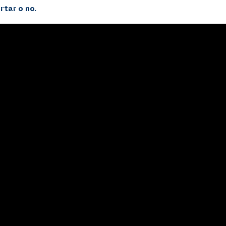
ortar o no
.